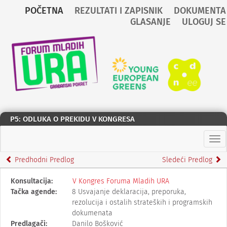
POČETNA
REZULTATI I ZAPISNIK
DOKUMENTA
GLASANJE
ULOGUJ SE
Preskoči na glavni sadržaj
Nazad
na
početnu
P5: ODLUKA O PREKIDU V KONGRESA
Gla
Men
Predhodni Predlog
Sledeći Predlog
U
Konsultacija:
V Kongres Foruma Mladih URA
sledećoj
Tačka agende:
8 Usvajanje deklaracija, preporuka,
tablici
rezolucija i ostalih strateških i programskih
opisani
dokumenata
su
Predlagači:
Danilo Bošković