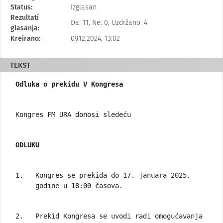
status,
Status:
Izglasan
predlagač
Rezultati
Da: 11, Ne: 0, Uzdržano: 4
i
glasanja:
drugi
Kreirano:
09.12.2024, 13:02
metapodaci
ovog
TEKST
predloga.
Odluka o prekidu V Kongresa
Kongres FM URA donosi sledeću
ODLUKU
Kongres se prekida do 17. januara 2025.
godine u 18:00 časova.
Prekid Kongresa se uvodi radi omogućavanja