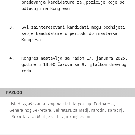
predavanja kandidatura za
pozicije koje se
odlučuju na Kongresu.
Svi zainteresovani kandidati mogu podnijeti
svoje kandidature u periodu do
nastavka
Kongresa.
Kongres nastavlja sa radom 17. januara 2025.
godine u 18:00 časova sa 9.
tačkom dnevnog
reda
RAZLOG
Usled izglašavanja izmjena statuta pozicije Portparola,
Generalnog Sekretara, Sekretara za medjunarodnu saradnju
i Sekretara za Medije se biraju kongresom.