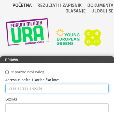
POČETNA
REZULTATI I ZAPISNIK
DOKUMENTA
GLASANJE
ULOGUJ SE
Preskoči na glavni sadržaj
Nazad
na
početnu
PRIJAVA
Napravite novi nalog
Adresa e-pošte / korisničko ime:
Lozinka: